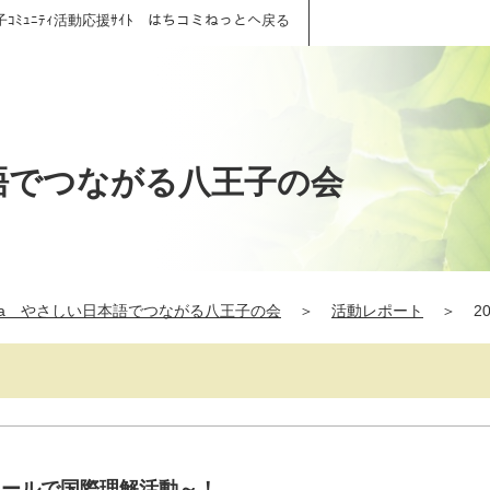
子ｺﾐｭﾆﾃｨ活動応援ｻｲﾄ はちコミねっとへ戻る
本語でつながる八王子の会
hana やさしい日本語でつながる八王子の会
＞
活動レポート
＞
2
クールで国際理解活動～！