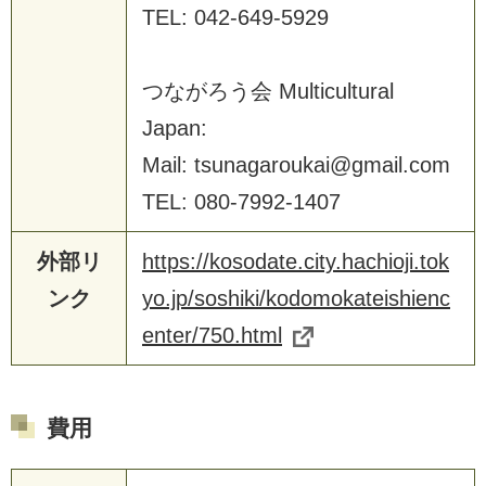
TEL: 042-649-5929
つながろう会 Multicultural
Japan:
Mail: tsunagaroukai@gmail.com
TEL: 080-7992-1407
外部リ
https://kosodate.city.hachioji.tok
ンク
yo.jp/soshiki/kodomokateishienc
enter/750.html
費用