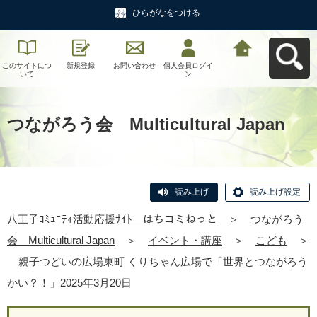
ひらがなをつける
このサイトにつ
新規登録
お問い合わせ
個人会員ログイ
八王子ｺﾐｭﾆﾃｨ活
いて
ン
動応援ｻｲﾄ はち
コミねっとへ戻
る
つながろう会 Multicultural Japan
読み上げ
読み上げ設定
八王子ｺﾐｭﾆﾃｨ活動応援ｻｲﾄ はちコミねっと
＞
つながろう
会 Multicultural Japan
＞
イベント・講座
＞
こども
＞
親子つどいの広場東町 くりちゃん広場で「世界とつながろう
かい？！」2025年3月20日