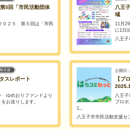
】第5回「市民活動団体
八王子
域
２０２５ 第５回は「市民
11月
に1日
八王子
動支援
公開日：
ータスレポート
【プ
2025.
ー ゆめおりファンドより
八王子
トをお送りします。
プロボ
1...
八王子市市民活動支援セ