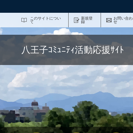
サイト内検索
このサイトについ
新規登
お問い合わ
て
録
せ
八王子ｺﾐｭﾆﾃｨ活動応援ｻｲ