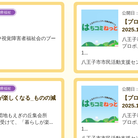
療福祉
公開日：
【プ
2025.
中視覚障害者福祉会のブー
八王子
プロボ
1...
八王子市市民活動支援セ
療福祉
公開日：
が楽しくなる_ものの減
【プ
2025.
沢団地もえぎの丘集会所
八王子
受けて、「暮らしが楽...
プロボ
1...