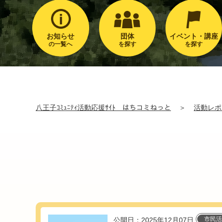
お知らせ
団体
イベント・講座
の一覧へ
を探す
を探す
八王子ｺﾐｭﾆﾃｨ活動応援ｻｲﾄ はちコミねっと
＞
活動レポ
市民活
公開日：2025年12月07日