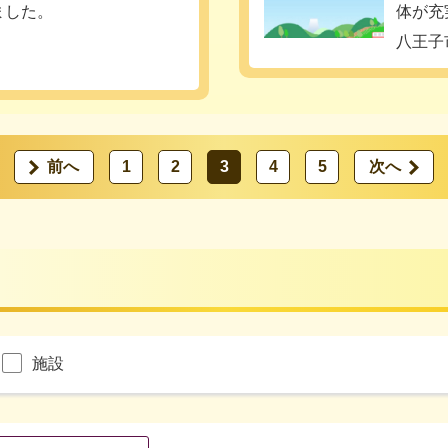
ました。
体が充
八王子
前へ
1
2
3
4
5
次へ
施設