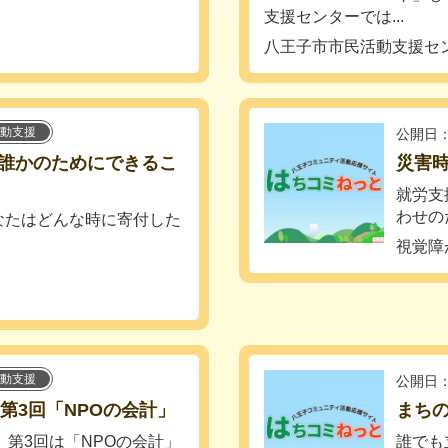
支援センターでは...
八王子市市民活動支援セ
動支援
公開日：
誰かのためにできるこ
災害
就労支
わせの
なたはどんな時に寄付した
視覚障
動支援
公開日：
第3回「NPOの会計」
まちの
 第3回は「NPOの会計」
誰でも