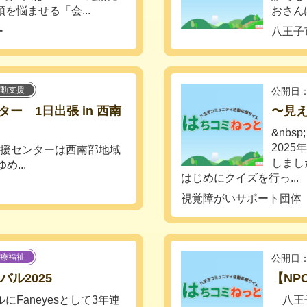
を悩ませる「会...
おさん
ー
八王子
動支援
公開日：
ー 1日出張 in 西南
〜見え
&nbsp;
202
支援センターは西南部地域
しまし
...
はじめにクイズを行っ...
視覚障がいサポート団体 F
療福祉
公開日：
ル2025
【NP
Faneyesとして3年連
八王子