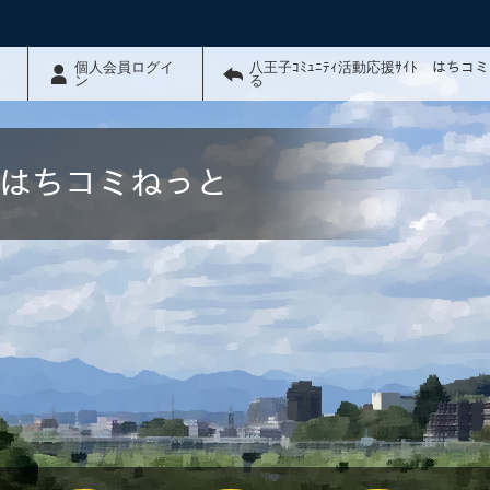
個人会員ログイ
八王子ｺﾐｭﾆﾃｨ活動応援ｻｲﾄ はちコ
ン
る
ﾄ はちコミねっと