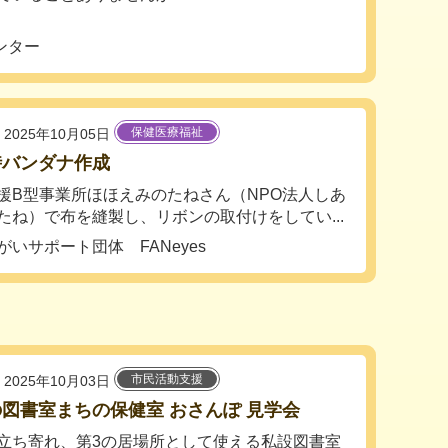
ンター
保健医療福祉
2025年10月05日
時バンダナ作成
援B型事業所ほほえみのたねさん（NPO法人しあ
たね）で布を縫製し、リボンの取付けをしてい...
がいサポート団体 FANeyes
市民活動支援
2025年10月03日
図書室まちの保健室 おさんぽ 見学会
立ち寄れ、第3の居場所として使える私設図書室