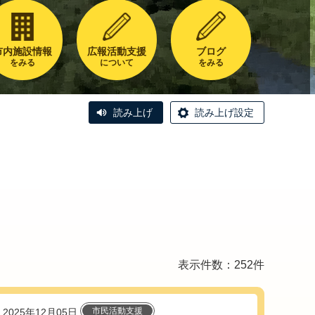
市内施設情報
広報活動支援
ブログ
をみる
について
をみる
読み上げ
読み上げ設定
表示件数：252件
市民活動支援
2025年12月05日