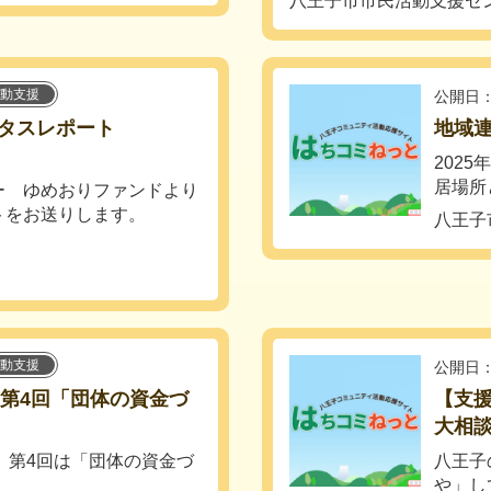
八王子市市民活動支援セ
動支援
公開日：
ータスレポート
地域
202
居場所
ー ゆめおりファンドより
トをお送りします。
八王子
動支援
公開日：
】第4回「団体の資金づ
【支
大相談
 第4回は「団体の資金づ
八王子
や」し