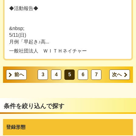
◆活動報告◆
&nbsp;
5/11(日)
月例「早起き♪高...
一般社団法人 ＷＩＴＨネイチャー
前へ
3
4
5
6
7
次へ
条件を絞り込んで探す
登録形態