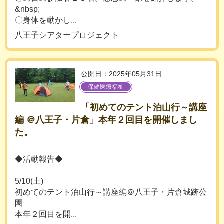
&nbsp;
〇身体を動かし...
八王子シアタープロジェクト
公開日：2025年05月31日
保健医療福祉
「初めてのテント泊山行～講座
編 ＠八王子・片倉」本年２回目を開催しまし
た。
◆活動報告◆
5/10(土)
初めてのテント泊山行～講座編＠八王子・片倉城跡公
園
本年２回目を開...