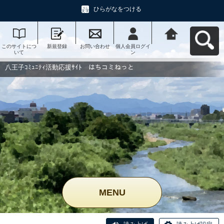
ひらがなをつける
このサイトにつ
新規登録
お問い合わせ
個人会員ログイ
八王子ｺﾐｭﾆﾃｨ活
いて
ン
動応援ｻｲﾄ はち
コミねっとへ戻
る
八王子ｺﾐｭﾆﾃｨ活動応援ｻｲﾄ はちコミねっと
MENU