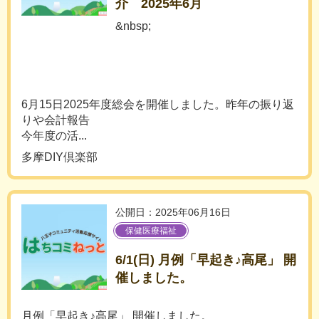
介 2025年6月
&nbsp;
6月15日2025年度総会を開催しました。昨年の振り返
りや会計報告
今年度の活...
多摩DIY倶楽部
公開日：2025年06月16日
保健医療福祉
6/1(日) 月例「早起き♪高尾」 開
催しました。
月例「早起き♪高尾」 開催しました。