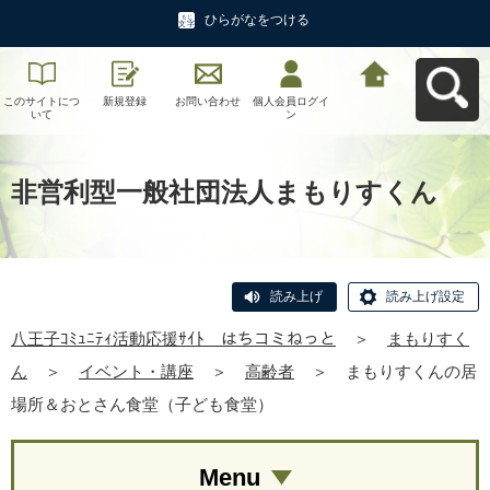
ひらがなをつける
このサイトにつ
新規登録
お問い合わせ
個人会員ログイ
八王子ｺﾐｭﾆﾃｨ活
いて
ン
動応援ｻｲﾄ はち
コミねっとへ戻
る
非営利型一般社団法人まもりすくん
読み上げ
読み上げ設定
八王子ｺﾐｭﾆﾃｨ活動応援ｻｲﾄ はちコミねっと
＞
まもりすく
ん
＞
イベント・講座
＞
高齢者
＞
まもりすくんの居
場所＆おとさん食堂（子ども食堂）
Menu