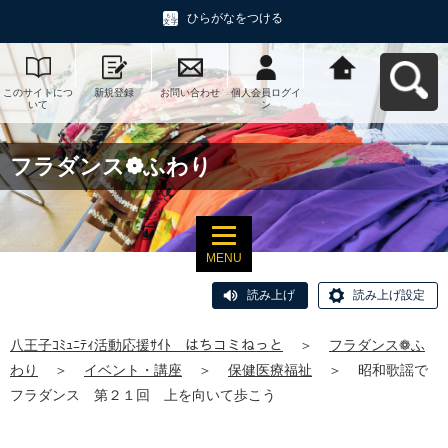
ひらがなをつける
このサイトにつ
新規登録
お問い合わせ
個人会員ログイ
八王子ｺﾐｭﾆﾃｨ活
いて
ン
動応援ｻｲﾄ はち
コミねっとへ戻
る
フラダンス❁ふわり
MENU
読み上げ
読み上げ設定
八王子ｺﾐｭﾆﾃｨ活動応援ｻｲﾄ はちコミねっと
＞
フラダンス❁ふ
わり
＞
イベント・講座
＞
保健医療福祉
＞
昭和歌謡で
フラダンス 第２１回 上を向いて歩こう