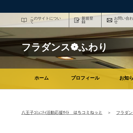
サイト内検索
このサイトについ
新規登
お問い合
て
録
せ
フラダンス❁ふわり
ホーム
プロフィール
お知
八王子ｺﾐｭﾆﾃｨ活動応援ｻｲﾄ はちコミねっと
＞
フラダン