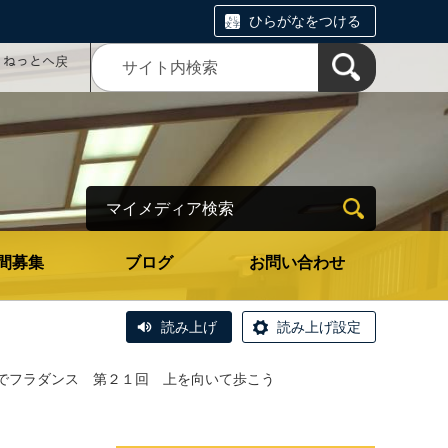
ひらがなをつける
コミねっとへ戻
マイメディア検索
間募集
ブログ
お問い合わせ
読み上げ
読み上げ設定
でフラダンス 第２１回 上を向いて歩こう