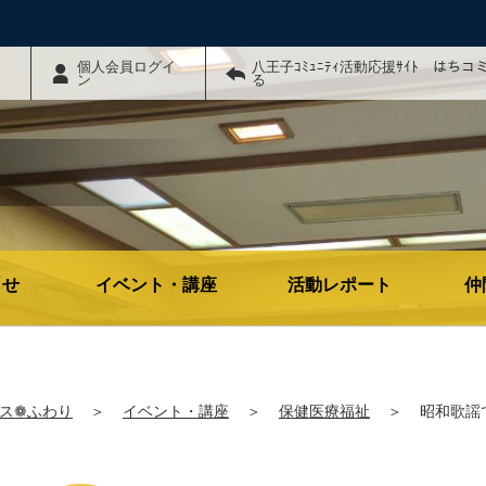
わ
個人会員ログイ
八王子ｺﾐｭﾆﾃｨ活動応援ｻｲﾄ はち
ン
る
らせ
イベント・講座
活動レポート
仲
ス❁ふわり
＞
イベント・講座
＞
保健医療福祉
＞
昭和歌謡