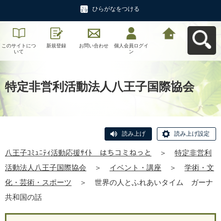
ひらがなをつける
このサイトにつ
新規登録
お問い合わせ
個人会員ログイ
八王子ｺﾐｭﾆﾃｨ活
いて
ン
動応援ｻｲﾄ はち
コミねっとへ戻
る
特定非営利活動法人八王子国際協会
読み上げ
読み上げ設定
八王子ｺﾐｭﾆﾃｨ活動応援ｻｲﾄ はちコミねっと
＞
特定非営利
活動法人八王子国際協会
＞
イベント・講座
＞
学術・文
化・芸術・スポーツ
＞
世界の人とふれあいタイム ガーナ
共和国の話