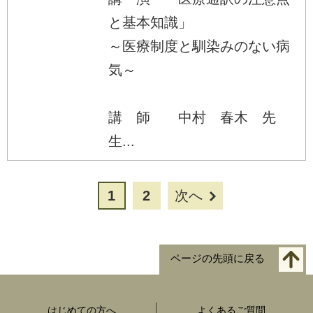
と基本知識」
～医療制度と馴染みのない病
気～
講 師 中村 春木 先
生...
1
2
次へ
ページの先頭に戻る
はじめての方へ
よくあるご質問