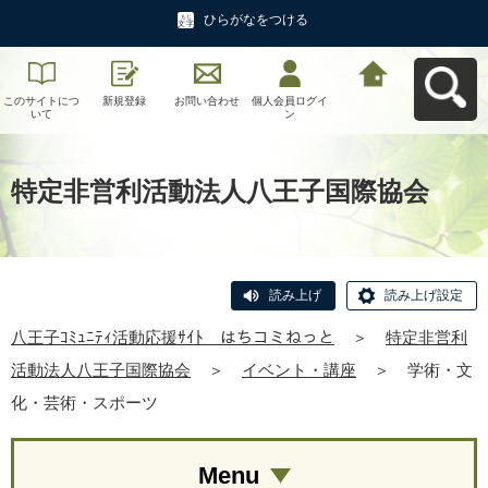
ひらがなをつける
このサイトにつ
新規登録
お問い合わせ
個人会員ログイ
八王子ｺﾐｭﾆﾃｨ活
いて
ン
動応援ｻｲﾄ はち
コミねっとへ戻
る
特定非営利活動法人八王子国際協会
読み上げ
読み上げ設定
八王子ｺﾐｭﾆﾃｨ活動応援ｻｲﾄ はちコミねっと
＞
特定非営利
活動法人八王子国際協会
＞
イベント・講座
＞
学術・文
化・芸術・スポーツ
Menu