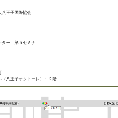
人八王子国際協会
ンター 第５セミナ
町
ル（八王子オクトーレ）１２階