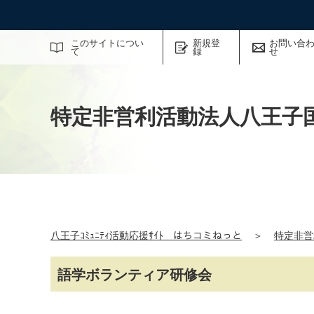
サイト内検索
このサイトについ
新規登
お問い合
て
録
せ
特定非営利活動法人八王子
八王子ｺﾐｭﾆﾃｨ活動応援ｻｲﾄ はちコミねっと
＞
特定非営
語学ボランティア研修会