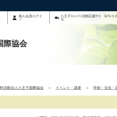
わ
個人会員ログイ
八王子ｺﾐｭﾆﾃｨ活動応援ｻｲﾄ はち
ン
る
国際協会
利活動法人八王子国際協会
＞
イベント・講座
＞
学術・文化・