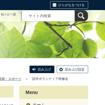
ひらがなをつける
コミねっとへ戻
読み上げ
読み上げ設定
芸術・スポーツ
＞
語学ボランティア研修会
Menu
ホーム