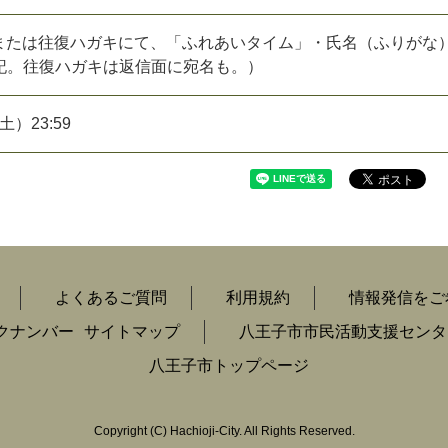
、または往復ハガキにて、「ふれあいタイム」・氏名（ふりがな
記。往復ハガキは返信面に宛名も。）
土）23:59
よくあるご質問
利用規約
情報発信をご
クナンバー
サイトマップ
八王子市市民活動支援センタ
八王子市トップページ
Copyright
(C)
Hachioji-City. All Rights Reserved.