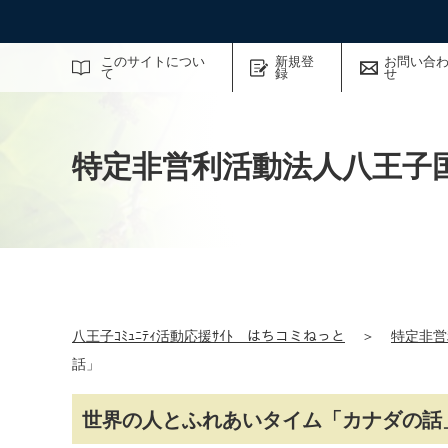
サイト内検索
このサイトについ
新規登
お問い合
て
録
せ
特定非営利活動法人八王子
八王子ｺﾐｭﾆﾃｨ活動応援ｻｲﾄ はちコミねっと
＞
特定非営
話」
世界の人とふれあいタイム「カナダの話