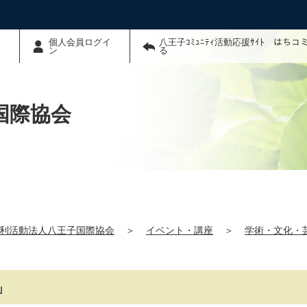
わ
個人会員ログイ
八王子ｺﾐｭﾆﾃｨ活動応援ｻｲﾄ はち
ン
る
国際協会
利活動法人八王子国際協会
＞
イベント・講座
＞
学術・文化・
」