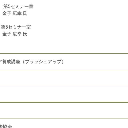
 第5セミナー室
金子 広幸 氏
 第5セミナー室
金子 広幸 氏
ア養成講座（ブラッシュアップ）
際協会