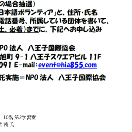
ﾙ）10階 第2学習室
 茜 氏