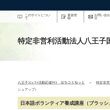
サイト内検索
このサイトについ
新規登
お問い合
て
録
せ
特定非営利活動法人八王子
八王子ｺﾐｭﾆﾃｨ活動応援ｻｲﾄ はちコミねっと
＞
特定非営
シュアップ）
日本語ボランティア養成講座（ブラッシ