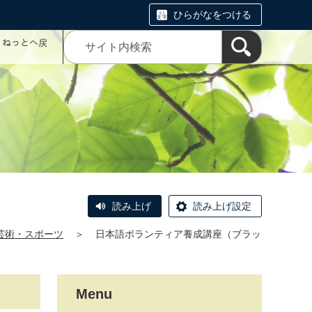
ひらがなをつける
コミねっとへ戻
読み上げ
読み上げ設定
芸術・スポーツ
＞
日本語ボランティア養成講座（ブラッ
Menu