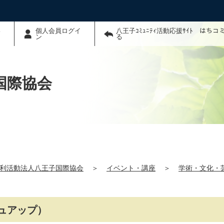
わ
個人会員ログイ
八王子ｺﾐｭﾆﾃｨ活動応援ｻｲﾄ はち
ン
る
国際協会
利活動法人八王子国際協会
＞
イベント・講座
＞
学術・文化・
ュアップ）