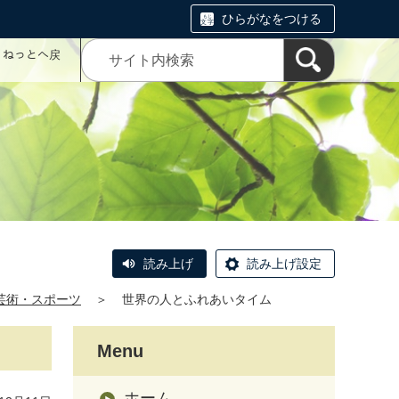
ひらがなをつける
コミねっとへ戻
読み上げ
読み上げ設定
芸術・スポーツ
＞
世界の人とふれあいタイム
Menu
ホーム