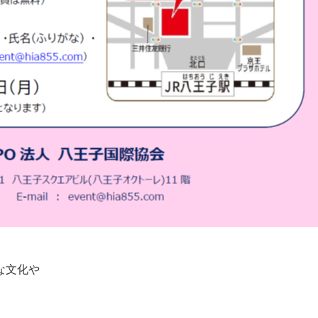
な文化や
。