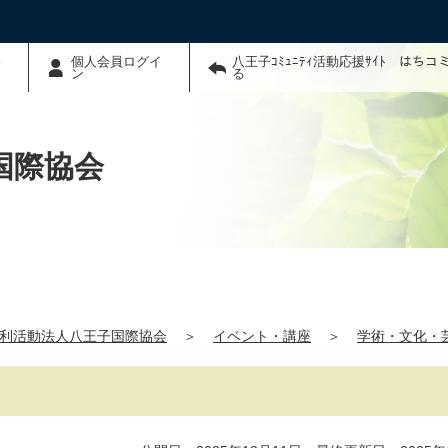
わ
個人会員ログイ
八王子ｺﾐｭﾆﾃｨ活動応援ｻｲﾄ はち
ン
る
国際協会
利活動法人八王子国際協会
＞
イベント・講座
＞
学術・文化・