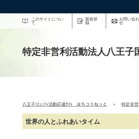
サイト内検索
このサイトについ
新規登
お問い合
て
録
せ
特定非営利活動法人八王子
八王子ｺﾐｭﾆﾃｨ活動応援ｻｲﾄ はちコミねっと
＞
特定非営
世界の人とふれあいタイム