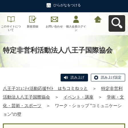
ひらがなをつける
このサイトにつ
新規登録
お問い合わせ
個人会員ログイ
八王子ｺﾐｭﾆﾃｨ活
いて
ン
動応援ｻｲﾄ はち
コミねっとへ戻
る
特定非営利活動法人八王子国際協会
読み上げ
読み上げ設定
八王子ｺﾐｭﾆﾃｨ活動応援ｻｲﾄ はちコミねっと
＞
特定非営利
活動法人八王子国際協会
＞
イベント・講座
＞
学術・文
化・芸術・スポーツ
＞
ワーク・ショップ ”コミュニケーシ
ョン”の壁