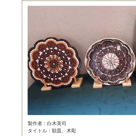
製
作
者
：
白
木
英
司
タ
イ
ト
ル
：
額
皿
、
木
彫