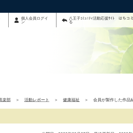
わ
個人会員ログイ
八王子ｺﾐｭﾆﾃｨ活動応援ｻｲﾄ はち
ン
る
Y倶楽部
＞
活動レポート
＞
健康福祉
＞
会員が製作した作品紹