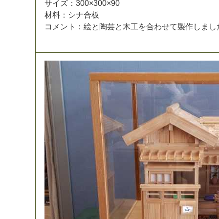
サ
イ
ズ
：
3
0
0
×
3
0
0
×
9
0
材
料
：
シ
ナ
合
板
コ
メ
ン
ト
：
絵
と
陶
芸
と
木
工
を
合
わ
せ
て
製
作
し
ま
し