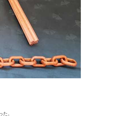
っ
た
。