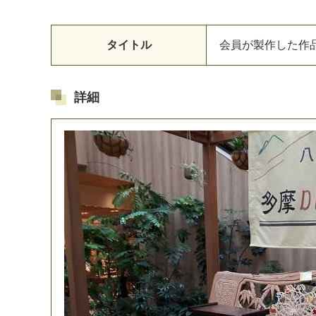
タイトル
会
員
が
製
作
し
た
作
詳細
マイメディア検索