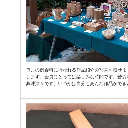
毎
月
の
例
会
時
に
行
わ
れ
る
作
品
紹
介
の
写
真
を
載
せ
ま
し
ま
す
。
会
員
に
と
っ
て
は
楽
し
み
な
時
間
で
す
。
苦
労
興
味
津
々
で
す
。
い
つ
か
は
自
分
も
あ
ん
な
作
品
が
で
き