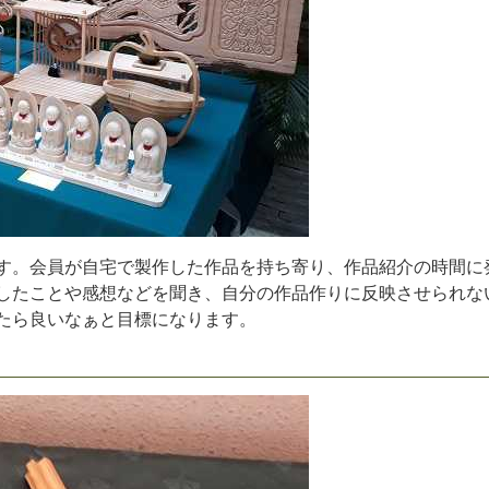
す
。
会
員
が
自
宅
で
製
作
し
た
作
品
を
持
ち
寄
り
、
作
品
紹
介
の
時
間
に
し
た
こ
と
や
感
想
な
ど
を
聞
き
、
自
分
の
作
品
作
り
に
反
映
さ
せ
ら
れ
な
た
ら
良
い
な
ぁ
と
目
標
に
な
り
ま
す
。