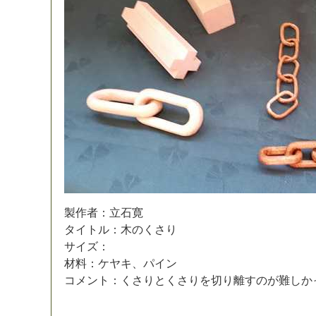
製
作
者
：
立
石
寛
タ
イ
ト
ル
：
木
の
く
さ
り
サ
イ
ズ
：
材
料
：
ケ
ヤ
キ
、
パ
イ
ン
コ
メ
ン
ト
：
く
さ
り
と
く
さ
り
を
切
り
離
す
の
が
難
し
か