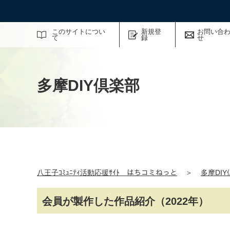
サイト内検索
このサイトについ
新規登
お問い合
て
録
せ
多摩DIY倶楽部
八王子ｺﾐｭﾆﾃｨ活動応援ｻｲﾄ はちコミねっと
＞
多摩DI
会員が製作した作品紹介（2022年）