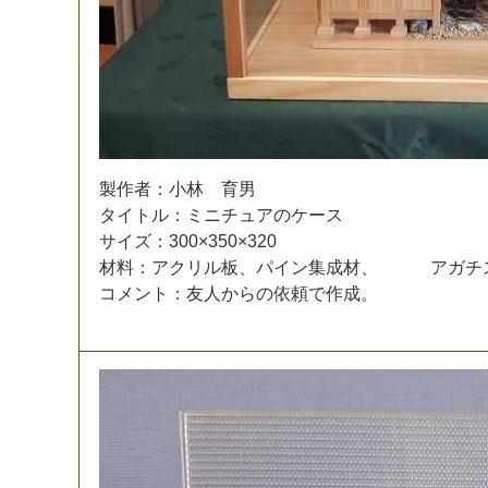
製
作
者
：
小
林
育
男
タ
イ
ト
ル
：
ミ
ニ
チ
ュ
ア
の
ケ
ー
ス
サ
イ
ズ
：
3
0
0
×
3
5
0
×
3
2
0
材
料
：
ア
ク
リ
ル
板
、
パ
イ
ン
集
成
材
、
ア
ガ
チ
コ
メ
ン
ト
：
友
人
か
ら
の
依
頼
で
作
成
。