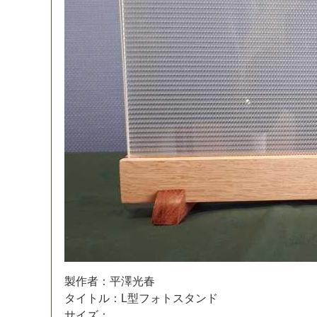
製
作
者
：
平
澤
光
春
タ
イ
ト
ル
：
L
型
フ
ォ
ト
ス
タ
ン
ド
サ
イ
ズ
：