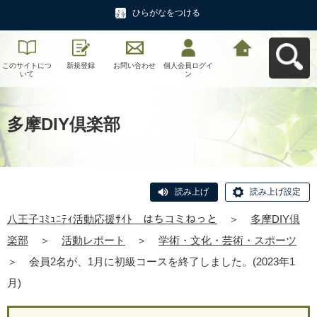
ひらがなをつける
このサイトにつ
新規登録
お問い合わせ
個人会員ログイ
八王子ｺﾐｭﾆﾃｨ活
いて
ン
動応援ｻｲﾄ はち
コミねっとへ戻
る
多摩DIY倶楽部
読み上げ
読み上げ設定
八王子ｺﾐｭﾆﾃｨ活動応援ｻｲﾄ はちコミねっと
＞
多摩DIY倶
楽部
＞
活動レポート
＞
学術・文化・芸術・スポーツ
＞
会員2名が、1月に初級コースを終了しました。(2023年1
月)