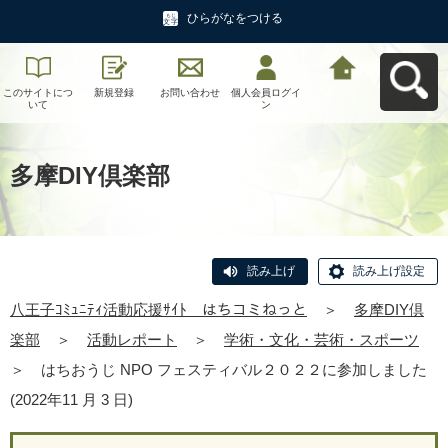
ひらがなをつける
このサイトにつ
新規登録
お問い合わせ
個人会員ログイ
八王子ｺﾐｭﾆﾃｨ活
いて
ン
動応援ｻｲﾄ はち
コミねっとへ戻
る
多摩DIY倶楽部
読み上げ
読み上げ設定
八王子ｺﾐｭﾆﾃｨ活動応援ｻｲﾄ はちコミねっと
＞
多摩DIY倶
楽部
＞
活動レポート
＞
学術・文化・芸術・スポーツ
＞
はちおうじ NPO フェスティバル２０２２に参加しました
(2022年11 月 3 日)