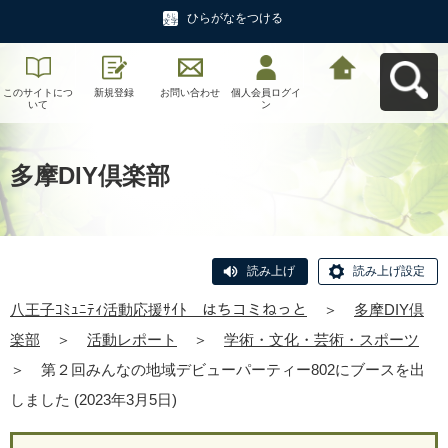
ひらがなをつける
このサイトにつ
新規登録
お問い合わせ
個人会員ログイ
八王子ｺﾐｭﾆﾃｨ活
いて
ン
動応援ｻｲﾄ はち
コミねっとへ戻
る
多摩DIY倶楽部
読み上げ
読み上げ設定
八王子ｺﾐｭﾆﾃｨ活動応援ｻｲﾄ はちコミねっと
＞
多摩DIY倶
楽部
＞
活動レポート
＞
学術・文化・芸術・スポーツ
＞
第２回みんなの地域デビューパーティー802にブースを出
しました (2023年3月5日)