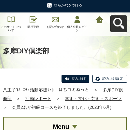
ひらがなをつける
このサイトにつ
新規登録
お問い合わせ
個人会員ログイ
八王子ｺﾐｭﾆﾃｨ活
いて
ン
動応援ｻｲﾄ はち
コミねっとへ戻
る
多摩DIY倶楽部
読み上げ
読み上げ設定
八王子ｺﾐｭﾆﾃｨ活動応援ｻｲﾄ はちコミねっと
＞
多摩DIY倶
楽部
＞
活動レポート
＞
学術・文化・芸術・スポーツ
＞
会員2名が初級コースを終了しました。(2023年6月)
Menu