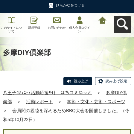
ひらがなをつける
このサイトにつ
新規登録
お問い合わせ
個人会員ログイ
八王子ｺﾐｭﾆﾃｨ活
いて
ン
動応援ｻｲﾄ はち
コミねっとへ戻
る
多摩DIY倶楽部
読み上げ
読み上げ設定
八王子ｺﾐｭﾆﾃｨ活動応援ｻｲﾄ はちコミねっと
＞
多摩DIY倶
楽部
＞
活動レポート
＞
学術・文化・芸術・スポーツ
＞
会員間の親睦を深めるためBBQ大会を開催しました。（令
和5年10月22日）