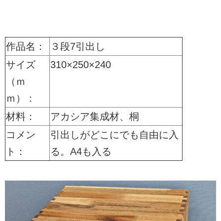
作品名：
３段7引出し
サイズ
310×250×240
（ｍ
ｍ）：
材料：
アカシア集成材、桐
コメン
引出しがどこにでも自由に入
ト：
る。A4も入る