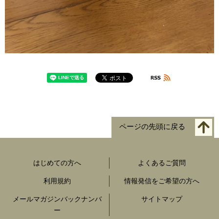
ページの先頭に戻る
はじめての方へ
よくあるご質問
利用規約
情報発信をご希望の方へ
メールマガジンバックナンバ
サイトマップ
ー