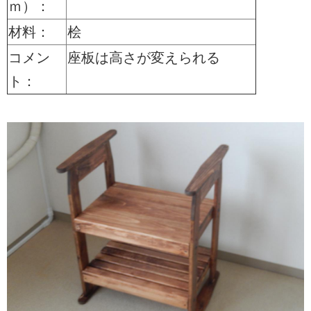
ｍ）：
材料：
桧
コメン
座板は高さが変えられる
ト：