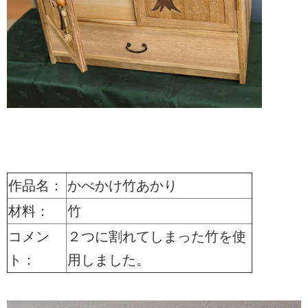
作品名：
かべかけ竹あかり
材料：
竹
コメン
２つに割れてしまった竹を使
ト：
用しました。