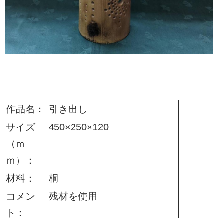
作品名：
引き出し
サイズ
450×250×120
（ｍ
ｍ）：
材料：
桐
コメン
残材を使用
ト：