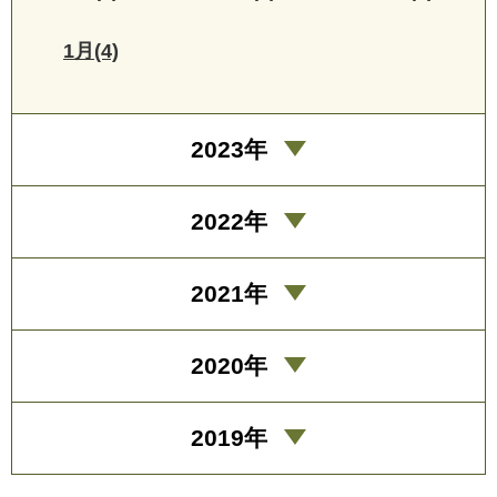
1月(4)
2023年
2022年
2021年
2020年
2019年