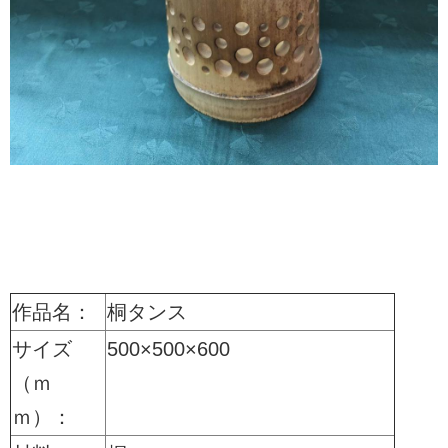
作品名：
桐タンス
サイズ
500×500×600
（ｍ
ｍ）：