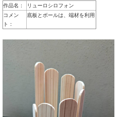
作品名：
リューロシロフォン
コメン
底板とボールは、端材を利用
ト：