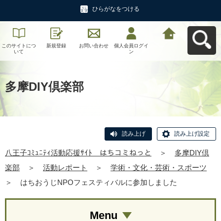
ひらがなをつける
このサイトにつ
新規登録
お問い合わせ
個人会員ログイ
八王子ｺﾐｭﾆﾃｨ活
いて
ン
動応援ｻｲﾄ はち
コミねっとへ戻
る
多摩DIY倶楽部
読み上げ
読み上げ設定
八王子ｺﾐｭﾆﾃｨ活動応援ｻｲﾄ はちコミねっと
＞
多摩DIY倶
楽部
＞
活動レポート
＞
学術・文化・芸術・スポーツ
＞
はちおうじNPOフェスティバルに参加しました
Menu