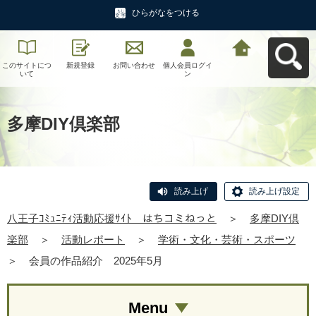
ひらがなをつける
このサイトにつ
新規登録
お問い合わせ
個人会員ログイ
八王子ｺﾐｭﾆﾃｨ活
いて
ン
動応援ｻｲﾄ はち
コミねっとへ戻
る
多摩DIY倶楽部
読み上げ
読み上げ設定
八王子ｺﾐｭﾆﾃｨ活動応援ｻｲﾄ はちコミねっと
＞
多摩DIY倶
楽部
＞
活動レポート
＞
学術・文化・芸術・スポーツ
＞
会員の作品紹介 2025年5月
Menu