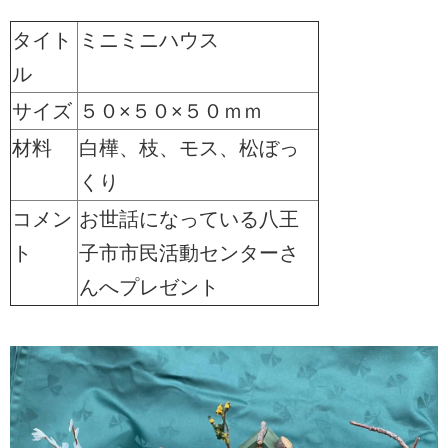
タイト
ミニミニハウス
ル
サイズ
５０×５０×５０ｍｍ
材料
白樺、枝、モス、松ぼっ
くり
コメン
お世話になっている八王
ト
子市市民活動センターさ
んへプレゼント