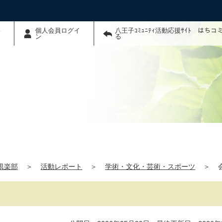
わ
個人会員ログイ
八王子ｺﾐｭﾆﾃｨ活動応援ｻｲﾄ はち
ン
る
Y倶楽部
＞
活動レポート
＞
学術・文化・芸術・スポーツ
＞