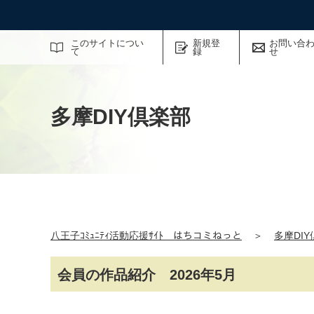
サイト内検索
このサイトについ
新規登
お問い合
て
録
せ
多摩DIY倶楽部
八王子ｺﾐｭﾆﾃｨ活動応援ｻｲﾄ はちコミねっと
＞
多摩DI
会員の作品紹介 2026年5月