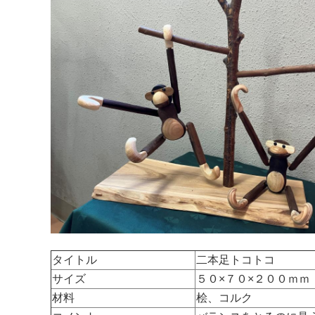
タイトル
二本足トコトコ
サイズ
５０×７０×２００ｍｍ
材料
桧、コルク