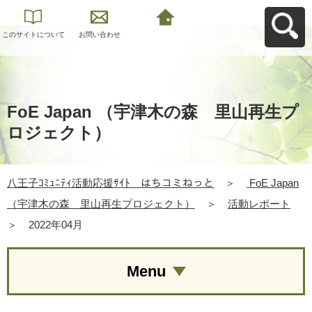
このサイトについて
お問い合わせ
八王子ｺﾐｭﾆﾃｨ活動応
援ｻｲﾄ はちコミねっ
とへ戻る
FoE Japan （宇津木の森 里山再生プ
ロジェクト）
八王子ｺﾐｭﾆﾃｨ活動応援ｻｲﾄ はちコミねっと
＞
FoE Japan
（宇津木の森 里山再生プロジェクト）
＞
活動レポート
＞
2022年04月
Menu