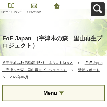
このサイトについて
お問い合わせ
八王子ｺﾐｭﾆﾃｨ活動応
援ｻｲﾄ はちコミねっ
とへ戻る
FoE Japan （宇津木の森 里山再生プ
ロジェクト）
八王子ｺﾐｭﾆﾃｨ活動応援ｻｲﾄ はちコミねっと
＞
FoE Japan
（宇津木の森 里山再生プロジェクト）
＞
活動レポート
＞
2022年06月
Menu