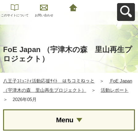
このサイトについて
お問い合わせ
八王子ｺﾐｭﾆﾃｨ活動応
援ｻｲﾄ はちコミねっ
とへ戻る
FoE Japan （宇津木の森 里山再生プ
ロジェクト）
八王子ｺﾐｭﾆﾃｨ活動応援ｻｲﾄ はちコミねっと
＞
FoE Japan
（宇津木の森 里山再生プロジェクト）
＞
活動レポート
＞
2026年05月
Menu