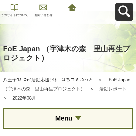
このサイトについて
お問い合わせ
八王子ｺﾐｭﾆﾃｨ活動応
援ｻｲﾄ はちコミねっ
とへ戻る
FoE Japan （宇津木の森 里山再生プ
ロジェクト）
八王子ｺﾐｭﾆﾃｨ活動応援ｻｲﾄ はちコミねっと
＞
FoE Japan
（宇津木の森 里山再生プロジェクト）
＞
活動レポート
＞
2022年08月
Menu