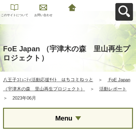
このサイトについて
お問い合わせ
八王子ｺﾐｭﾆﾃｨ活動応
援ｻｲﾄ はちコミねっ
とへ戻る
FoE Japan （宇津木の森 里山再生プ
ロジェクト）
八王子ｺﾐｭﾆﾃｨ活動応援ｻｲﾄ はちコミねっと
＞
FoE Japan
（宇津木の森 里山再生プロジェクト）
＞
活動レポート
＞
2023年06月
Menu