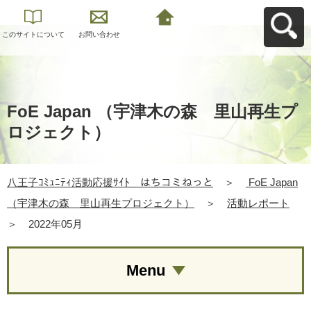
このサイトについて
お問い合わせ
八王子ｺﾐｭﾆﾃｨ活動応
援ｻｲﾄ はちコミねっ
とへ戻る
FoE Japan （宇津木の森 里山再生プ
ロジェクト）
八王子ｺﾐｭﾆﾃｨ活動応援ｻｲﾄ はちコミねっと
＞
FoE Japan
（宇津木の森 里山再生プロジェクト）
＞
活動レポート
＞
2022年05月
Menu