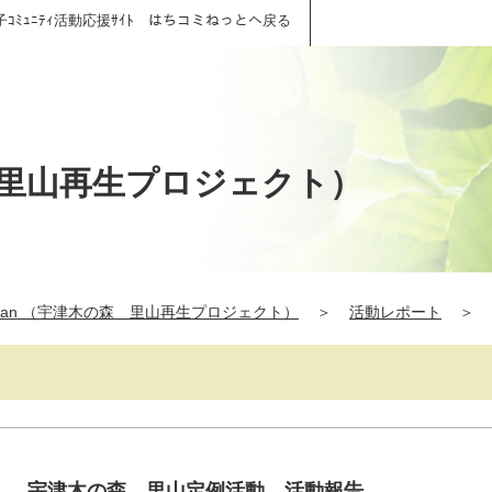
子ｺﾐｭﾆﾃｨ活動応援ｻｲﾄ はちコミねっとへ戻る
の森 里山再生プロジェクト）
Japan （宇津木の森 里山再生プロジェクト）
＞
活動レポート
＞
（日） 宇津木の森 里山定例活動 活動報告