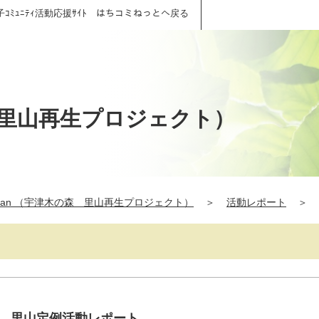
子ｺﾐｭﾆﾃｨ活動応援ｻｲﾄ はちコミねっとへ戻る
の森 里山再生プロジェクト）
Japan （宇津木の森 里山再生プロジェクト）
＞
活動レポート
＞
日） 里山定例活動レポート