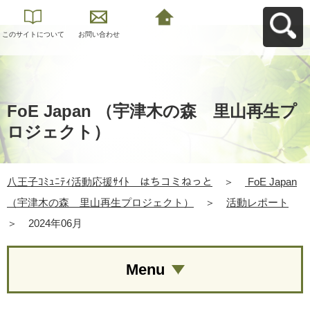
このサイトについて
お問い合わせ
八王子ｺﾐｭﾆﾃｨ活動応
援ｻｲﾄ はちコミねっ
とへ戻る
FoE Japan （宇津木の森 里山再生プ
ロジェクト）
八王子ｺﾐｭﾆﾃｨ活動応援ｻｲﾄ はちコミねっと
＞
FoE Japan
（宇津木の森 里山再生プロジェクト）
＞
活動レポート
＞
2024年06月
Menu