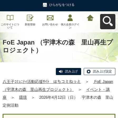
ひらがなをつける
このサイトにつ
新規登録
お問い合わせ
個人会員ログイ
八王子ｺﾐｭﾆﾃｨ活
いて
ン
動応援ｻｲﾄ はち
コミねっとへ戻
る
FoE Japan （宇津木の森 里山再生プ
ロジェクト）
読み上げ
読み上げ設定
八王子ｺﾐｭﾆﾃｨ活動応援ｻｲﾄ はちコミねっと
＞
FoE Japan
（宇津木の森 里山再生プロジェクト）
＞
イベント・講
座
＞
環境
＞
2026年4月12日（日） 宇津木の森 里山
定例活動