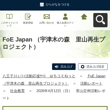
ひらがなをつける
このサイトにつ
新規登録
お問い合わせ
個人会員ログイ
八王子ｺﾐｭﾆﾃｨ活
いて
ン
動応援ｻｲﾄ はち
コミねっとへ戻
る
FoE Japan （宇津木の森 里山再生プ
ロジェクト）
読み上げ
読み上げ設定
八王子ｺﾐｭﾆﾃｨ活動応援ｻｲﾄ はちコミねっと
＞
FoE Japan
（宇津木の森 里山再生プロジェクト）
＞
活動レポート
＞
社会教育
＞
2026年4月12日（日） 里山定例活動レポ
ート