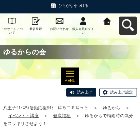
ひらがなをつける
このサイトにつ
新規登録
お問い合わせ
個人会員ログイ
八王子ｺﾐｭﾆﾃｨ活
いて
ン
動応援ｻｲﾄ はち
コミねっとへ戻
る
ゆるからの会
MENU
読み上げ
読み上げ設定
八王子ｺﾐｭﾆﾃｨ活動応援ｻｲﾄ はちコミねっと
＞
ゆるから
＞
イベント・講座
＞
健康福祉
＞
ゆるからで梅雨時の気分
をスッキリさせよう！