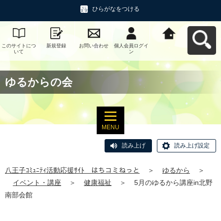
ひらがなをつける
このサイトにつ
新規登録
お問い合わせ
個人会員ログイ
八王子ｺﾐｭﾆﾃｨ活
いて
ン
動応援ｻｲﾄ はち
コミねっとへ戻
る
ゆるからの会
MENU
読み上げ
読み上げ設定
八王子ｺﾐｭﾆﾃｨ活動応援ｻｲﾄ はちコミねっと
＞
ゆるから
＞
イベント・講座
＞
健康福祉
＞
5月のゆるから講座in北野
南部会館