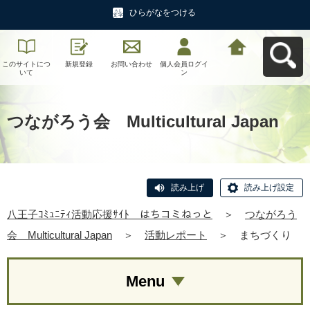
ひらがなをつける
このサイトにつ
新規登録
お問い合わせ
個人会員ログイ
八王子ｺﾐｭﾆﾃｨ活
いて
ン
動応援ｻｲﾄ はち
コミねっとへ戻
る
つながろう会 Multicultural Japan
読み上げ
読み上げ設定
八王子ｺﾐｭﾆﾃｨ活動応援ｻｲﾄ はちコミねっと
＞
つながろう
会 Multicultural Japan
＞
活動レポート
＞
まちづくり
Menu