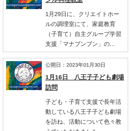
1月29日に、クリエイトホー
ルの調理室にて、家庭教育
（子育て）自主グループ学習
支援「マナブンブン」の...
公開日：2023年01月30日
1月16日 八王子子ども劇場
訪問
子ども・子育て支援で長年活
動している八王子子ども劇場
を訪ね、活動について色々教