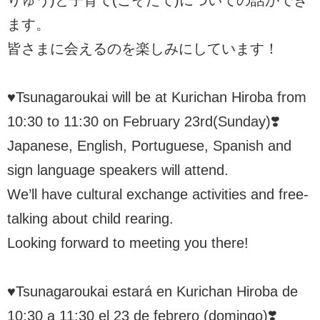
りゅう)と子育て(こそだて)についての話ができ
ます。
皆さまに会えるのを楽しみにしています！
♥Tsunagaroukai will be at Kurichan Hiroba from
10:30 to 11:30 on February 23rd(Sunday)❣️
Japanese, English, Portuguese, Spanish and
sign language speakers will attend.
We’ll have cultural exchange activities and free-
talking about child rearing.
Looking forward to meeting you there!
♥Tsunagaroukai estará en Kurichan Hiroba de
10:30 a 11:30 el 23 de febrero (domingo)❣️