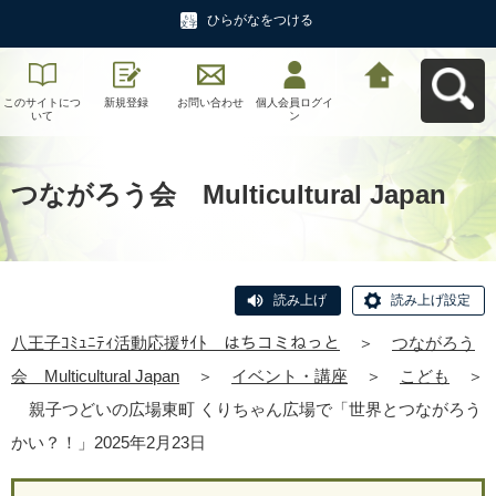
ひらがなをつける
このサイトにつ
新規登録
お問い合わせ
個人会員ログイ
八王子ｺﾐｭﾆﾃｨ活
いて
ン
動応援ｻｲﾄ はち
コミねっとへ戻
る
つながろう会 Multicultural Japan
読み上げ
読み上げ設定
八王子ｺﾐｭﾆﾃｨ活動応援ｻｲﾄ はちコミねっと
＞
つながろう
会 Multicultural Japan
＞
イベント・講座
＞
こども
＞
親子つどいの広場東町 くりちゃん広場で「世界とつながろう
かい？！」2025年2月23日