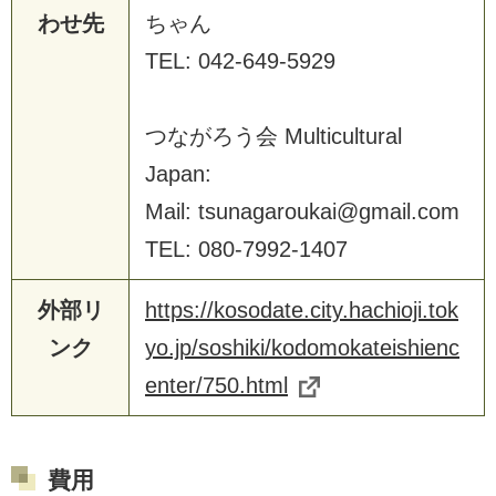
わせ先
ちゃん
TEL: 042-649-5929
つながろう会 Multicultural
Japan:
Mail: tsunagaroukai@gmail.com
TEL: 080-7992-1407
外部リ
https://kosodate.city.hachioji.tok
ンク
yo.jp/soshiki/kodomokateishienc
enter/750.html
費用