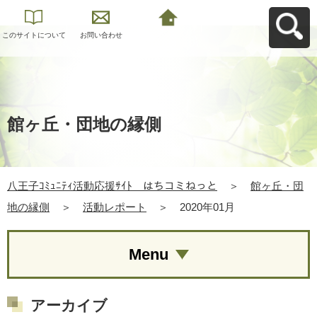
このサイトについて
お問い合わせ
八王子ｺﾐｭﾆﾃｨ活動応
援ｻｲﾄ はちコミねっ
とへ戻る
館ヶ丘・団地の縁側
八王子ｺﾐｭﾆﾃｨ活動応援ｻｲﾄ はちコミねっと
＞
館ヶ丘・団
地の縁側
＞
活動レポート
＞
2020年01月
Menu
アーカイブ