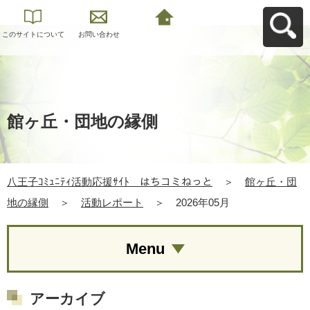
このサイトについて
お問い合わせ
八王子ｺﾐｭﾆﾃｨ活動応
援ｻｲﾄ はちコミねっ
とへ戻る
館ヶ丘・団地の縁側
八王子ｺﾐｭﾆﾃｨ活動応援ｻｲﾄ はちコミねっと
＞
館ヶ丘・団
地の縁側
＞
活動レポート
＞
2026年05月
Menu
アーカイブ