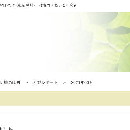
子ｺﾐｭﾆﾃｨ活動応援ｻｲﾄ はちコミねっとへ戻る
団地の縁側
＞
活動レポート
＞
2021年03月
ました