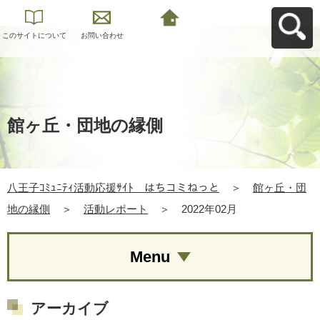
このサイトについて
お問い合わせ
八王子ｺﾐｭﾆﾃｨ活動応
援ｻｲﾄ はちコミねっ
とへ戻る
館ヶ丘・団地の縁側
八王子ｺﾐｭﾆﾃｨ活動応援ｻｲﾄ はちコミねっと
＞
館ヶ丘・団
地の縁側
＞
活動レポート
＞
2022年02月
Menu
アーカイブ