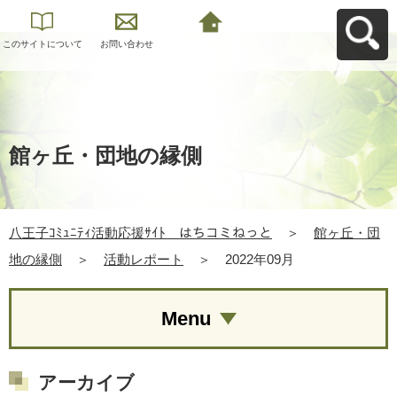
このサイトについて
お問い合わせ
八王子ｺﾐｭﾆﾃｨ活動応
援ｻｲﾄ はちコミねっ
とへ戻る
館ヶ丘・団地の縁側
八王子ｺﾐｭﾆﾃｨ活動応援ｻｲﾄ はちコミねっと
＞
館ヶ丘・団
地の縁側
＞
活動レポート
＞
2022年09月
Menu
アーカイブ