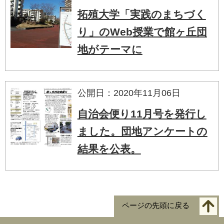
拓殖大学「実践のまちづく
り」のWeb授業で館ヶ丘団
地がテーマに
公開日：2020年11月06日
自治会便り11月号を発行し
ました。団地アンケートの
結果を公表。
ページの先頭に戻る