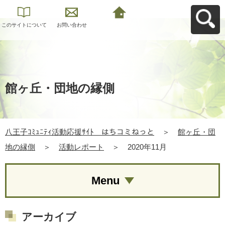
このサイトについて
お問い合わせ
八王子ｺﾐｭﾆﾃｨ活動応
援ｻｲﾄ はちコミねっ
とへ戻る
館ヶ丘・団地の縁側
八王子ｺﾐｭﾆﾃｨ活動応援ｻｲﾄ はちコミねっと
＞
館ヶ丘・団
地の縁側
＞
活動レポート
＞
2020年11月
Menu
アーカイブ