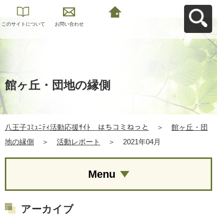
このサイトについて
お問い合わせ
八王子ｺﾐｭﾆﾃｨ活動応
援ｻｲﾄ はちコミねっ
とへ戻る
館ヶ丘・団地の縁側
八王子ｺﾐｭﾆﾃｨ活動応援ｻｲﾄ はちコミねっと
＞
館ヶ丘・団
地の縁側
＞
活動レポート
＞
2021年04月
Menu
アーカイブ