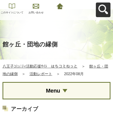
このサイトについて
お問い合わせ
八王子ｺﾐｭﾆﾃｨ活動応
援ｻｲﾄ はちコミねっ
とへ戻る
館ヶ丘・団地の縁側
八王子ｺﾐｭﾆﾃｨ活動応援ｻｲﾄ はちコミねっと
＞
館ヶ丘・団
地の縁側
＞
活動レポート
＞
2022年08月
Menu
アーカイブ