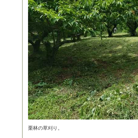
栗
林
の
草
刈
り
。