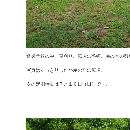
猛
暑
予
報
の
中
、
草
刈
り
、
広
場
の
整
頓
、
梅
の
木
の
剪
写
真
は
す
っ
き
り
し
た
小
屋
の
前
の
広
場
。
次
の
定
例
活
動
は
７
月
１
０
日
（
日
）
で
す
。