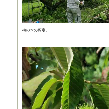
梅
の
木
の
剪
定
。