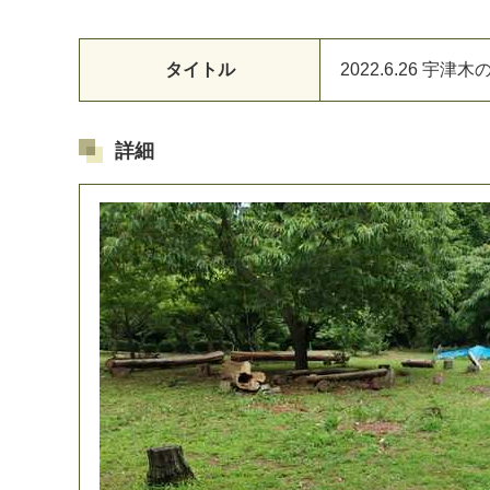
タイトル
2
0
2
2
.
6
.
2
6
宇
津
木
詳細
マイメディア検索