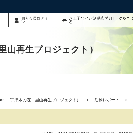
わ
個人会員ログイ
八王子ｺﾐｭﾆﾃｨ活動応援ｻｲﾄ はち
ン
る
の森 里山再生プロジェクト）
Japan （宇津木の森 里山再生プロジェクト）
＞
活動レポート
＞