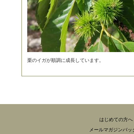
栗
の
イ
ガ
が
順
調
に
成
長
し
て
い
ま
す
。
はじめての方へ
メールマガジンバッ