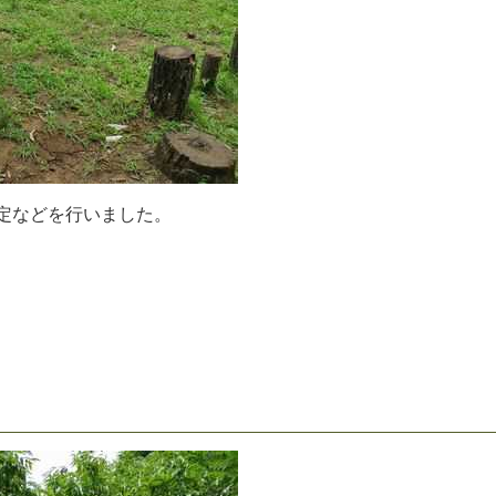
定
な
ど
を
行
い
ま
し
た
。