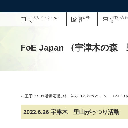
サイト内検索
このサイトについ
新規登
お問い合
て
録
せ
FoE Japan （宇津木
八王子ｺﾐｭﾆﾃｨ活動応援ｻｲﾄ はちコミねっと
＞
FoE 
2022.6.26 宇津木 里山がっつり活動