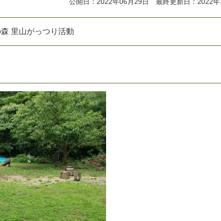
公開日：2022年06月29日 最終更新日：2022年
の
森
里
山
が
っ
つ
り
活
動