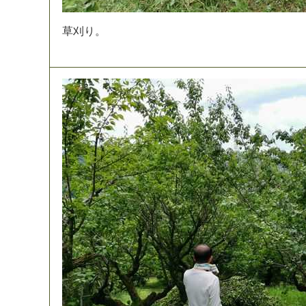
草
刈
り
。