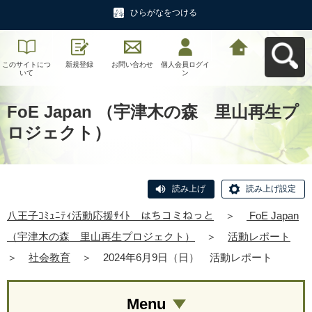
ひらがなをつける
このサイトにつ
新規登録
お問い合わせ
個人会員ログイ
八王子ｺﾐｭﾆﾃｨ活
いて
ン
動応援ｻｲﾄ はち
コミねっとへ戻
る
FoE Japan （宇津木の森 里山再生プ
ロジェクト）
読み上げ
読み上げ設定
八王子ｺﾐｭﾆﾃｨ活動応援ｻｲﾄ はちコミねっと
＞
FoE Japan
（宇津木の森 里山再生プロジェクト）
＞
活動レポート
＞
社会教育
＞
2024年6月9日（日） 活動レポート
Menu