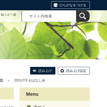
ひらがなをつける
コミねっとへ戻
読み上げ
読み上げ設定
際
＞
2021/7/3 おはなし会
Menu
ホーム