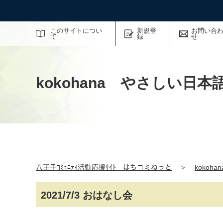
サイト内検索
このサイトについ
新規登
お問い合
て
録
せ
kokohana やさしい日
八王子ｺﾐｭﾆﾃｨ活動応援ｻｲﾄ はちコミねっと
＞
koko
2021/7/3 おはなし会