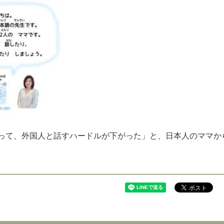
っ
て
、
外
国
人
と
話
す
ハ
ー
ド
ル
が
下
が
っ
た
」
と
、
日
本
人
の
マ
マ
か