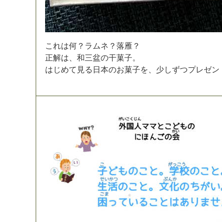
こ
れ
は
何
？
ラ
ム
ネ
？
落
雁
？
正
解
は
、
和
三
盆
の
干
菓
子
。
は
じ
め
て
見
る
日
本
の
お
菓
子
を
、
少
し
ず
つ
プ
レ
ゼ
ン