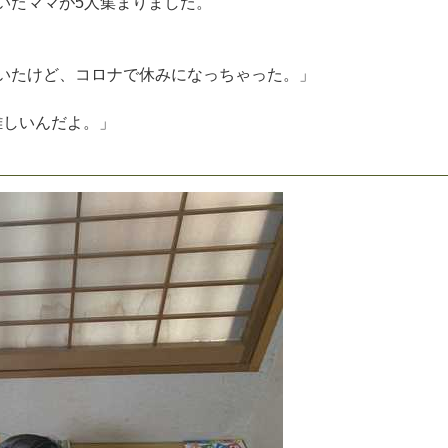
い
た
マ
マ
が
5
人
集
ま
り
ま
し
た
。
い
た
け
ど
、
コ
ロ
ナ
で
休
み
に
な
っ
ち
ゃ
っ
た
。
」
難
し
い
ん
だ
よ
。
」