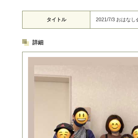
タイトル
2
0
2
1
/
7
/
3
お
は
な
し
詳細
マイメディア検索