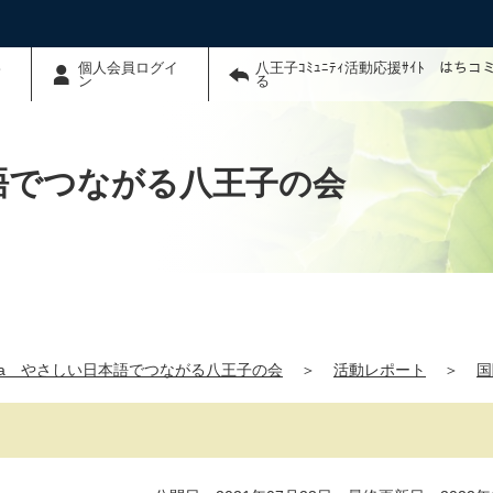
わ
個人会員ログイ
八王子ｺﾐｭﾆﾃｨ活動応援ｻｲﾄ はち
ン
る
本語でつながる八王子の会
hana やさしい日本語でつながる八王子の会
＞
活動レポート
＞
国