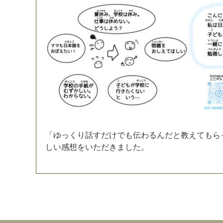
「
ゆ
っ
く
り
話
す
だ
け
で
も
伝
わ
る
ん
だ
と
教
え
て
も
ら
し
い
感
想
を
い
た
だ
き
ま
し
た
。