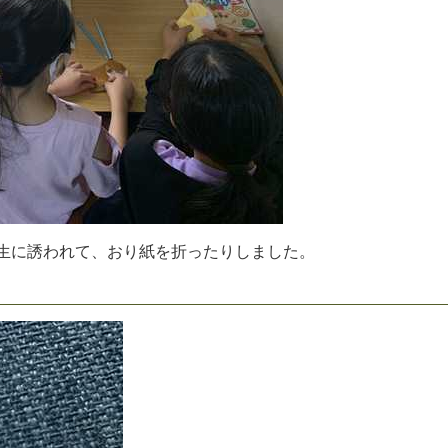
生
に
誘
わ
れ
て
、
お
り
紙
を
折
っ
た
り
し
ま
し
た
。