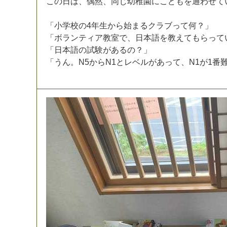
こ
の
日
は
、
偶
然
、
同
じ
幼
稚
園
に
こ
ど
も
を
通
わ
せ
て
「
小
学
校
の
4
年
生
か
ら
始
ま
る
ク
ラ
ブ
っ
て
何
？
」
「
ボ
ラ
ン
テ
ィ
ア
教
室
で
、
日
本
語
を
教
え
て
も
ら
っ
て
「
日
本
語
の
試
験
が
あ
る
の
？
」
「
う
ん
。
N
5
か
ら
N
1
と
レ
ベ
ル
が
あ
っ
て
、
N
1
が
1
番