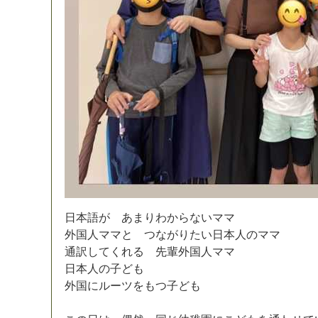
日
本
語
が
あ
ま
り
わ
か
ら
な
い
マ
マ
外
国
人
マ
マ
と
つ
な
が
り
た
い
日
本
人
の
マ
マ
通
訳
し
て
く
れ
る
先
輩
外
国
人
マ
マ
日
本
人
の
子
ど
も
外
国
に
ル
ー
ツ
を
も
つ
子
ど
も