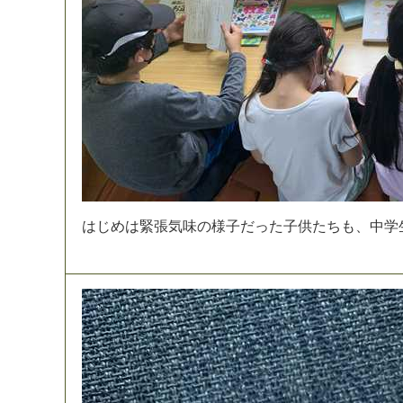
は
じ
め
は
緊
張
気
味
の
様
子
だ
っ
た
子
供
た
ち
も
、
中
学